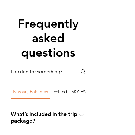
Frequently
asked
questions
Nassau, Bahamas
Iceland
SKY FALL
Commodore
Documents de voyage
Passeport valide
What’s included in the trip
Code de confirmation de la compagnie
package?
aérienne
Documents d&#39;assurance voyage
The package includes