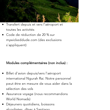
Cours de surf (2 fois) par jour ou autant
as your
are
que vous le souhaitez
get to
responsible
Séance de Yoga et Pilates (deux fois par
know the
for Lunch
group you
today) or
semaine)
will be
continue
Transfert depuis et vers l'aéroport et
spending
to surf
toutes les activités
time with
Dinner at
Code de réduction de 20 % sur
for the
the Villa
mywickeddude.com (des exclusions
next week.
s'appliquent)
Cheers
Modules complémentaires (non inclus) :
Billet d'avion depuis/vers l'aéroport
international Ngurah Rai. Notre personnel
peut être en mesure de vous aider dans la
sélection des vols
Assurance voyage (nous recommandons
World Nomads)
Déjeuners quotidiens, boissons
alcoolisées, dîner à Santiago