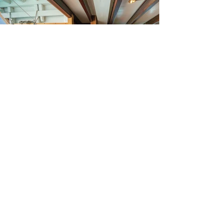
Pantoufles pour se prélasser
Équipement de snowboard
Snowboard
Reliures
Bottes