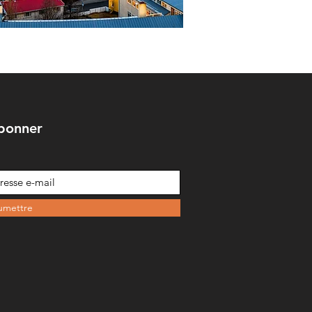
bonner
umettre