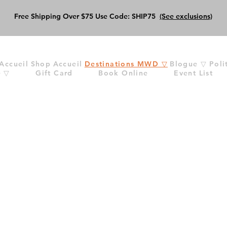
Free Shipping Over $75 Use Code: SHIP75
(See exclusions)
Accueil
Shop
Accueil
Destinations MWD ▽
Blogue ▽
Poli
e ▽
Gift Card
Book Online
Event List
mon méchant mec
Expériences à destinatio